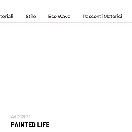
eriali
Stile
Eco Wave
Racconti Materici
A/I 2021.22
PAINTED LIFE