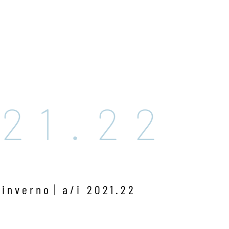
021.22
/inverno
a/i 2021.22