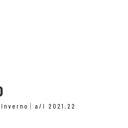
O
/inverno
a/i 2021.22