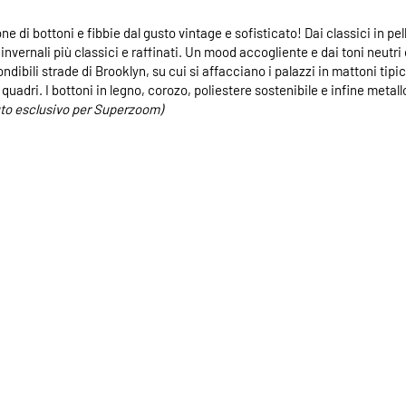
ne di bottoni e fibbie dal gusto vintage e sofisticato! Dai classici in pe
i invernali più classici e raffinati. Un mood accogliente e dai toni neutri
ndibili strade di Brooklyn, su cui si affacciano i palazzi in mattoni tipic
 quadri. I bottoni in legno, corozo, poliestere sostenibile e infine me
to esclusivo per Superzoom)