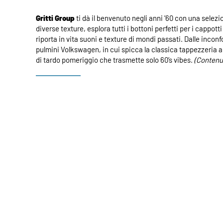
Gritti Group
ti dà il benvenuto negli anni ’60 con una selezio
diverse texture, esplora tutti i bottoni perfetti per i cappott
riporta in vita suoni e texture di mondi passati. Dalle inconfo
pulmini Volkswagen, in cui spicca la classica tappezzeria a
di tardo pomeriggio che trasmette solo 60’s vibes.
(Contenu