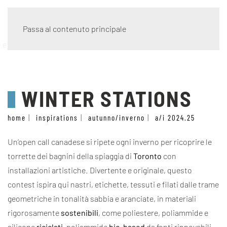
Passa al contenuto principale
eco wave
WINTER STATIONS
home
inspirations
autunno/inverno
a/i 2024.25
Un’open call canadese si ripete ogni inverno per ricoprire le
torrette dei bagnini della spiaggia di
Toronto
con
installazioni artistiche. Divertente e originale, questo
contest ispira qui nastri, etichette, tessuti e filati dalle trame
geometriche in tonalità sabbia e aranciate, in materiali
rigorosamente
sostenibili
, come poliestere, poliammide e
silicone
riciclati
, poliammide
bio-based
da fonti rinnovabili,