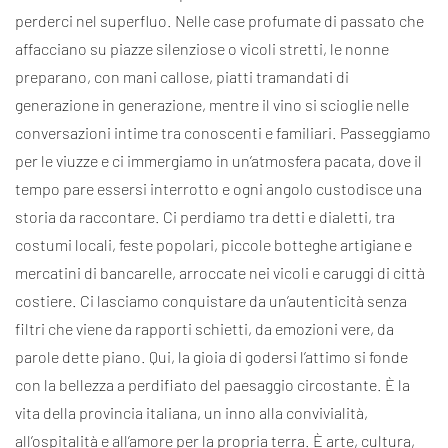
perderci nel superfluo. Nelle case profumate di passato che
affacciano su piazze silenziose o vicoli stretti, le nonne
preparano, con mani callose, piatti tramandati di
generazione in generazione, mentre il vino si scioglie nelle
conversazioni intime tra conoscenti e familiari. Passeggiamo
per le viuzze e ci immergiamo in un’atmosfera pacata, dove il
tempo pare essersi interrotto e ogni angolo custodisce una
storia da raccontare. Ci perdiamo tra detti e dialetti, tra
costumi locali, feste popolari, piccole botteghe artigiane e
mercatini di bancarelle, arroccate nei vicoli e caruggi di città
costiere. Ci lasciamo conquistare da un’autenticità senza
filtri che viene da rapporti schietti, da emozioni vere, da
parole dette piano. Qui, la gioia di godersi l’attimo si fonde
con la bellezza a perdifiato del paesaggio circostante. È la
vita della provincia italiana, un inno alla convivialità,
all’ospitalità e all’amore per la propria terra. È arte, cultura,