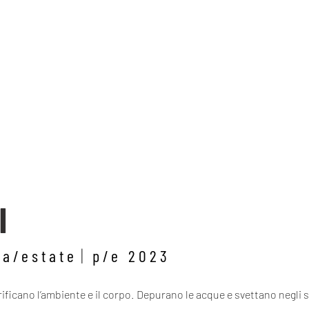
I
ra/estate
p/e 2023
rificano l’ambiente e il corpo. Depurano le acque e svettano negli s