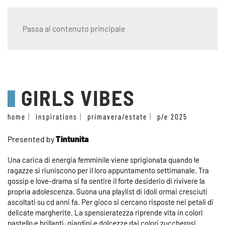
Passa al contenuto principale
racconti materici
GIRLS VIBES
home
inspirations
primavera/estate
p/e 2025
Presented by
Tintunita
Una carica di energia femminile viene sprigionata quando le
ragazze si riuniscono per il loro appuntamento settimanale. Tra
gossip e love-drama si fa sentire il forte desiderio di rivivere la
propria adolescenza. Suona una playlist di idoli ormai cresciuti
ascoltati su cd anni fa. Per gioco si cercano risposte nei petali di
delicate margherite. La spensieratezza riprende vita in colori
pastello e brillanti, giardini e dolcezze dai colori zuccherosi