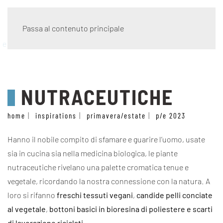
Passa al contenuto principale
eco wave
NUTRACEUTICHE
home
inspirations
primavera/estate
p/e 2023
Hanno il nobile compito di sfamare e guarire l’uomo, usate
sia in cucina sia nella medicina biologica, le piante
nutraceutiche rivelano una palette cromatica tenue e
vegetale, ricordando la nostra connessione con la natura. A
loro si rifanno
freschi tessuti vegani
,
candide pelli conciate
al vegetale
,
bottoni basici in bioresina di poliestere e scarti
di lavorazione riciclati
.