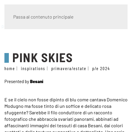
Passa al contenuto principale
p/e 2024
PINK SKIES
home
inspirations
primavera/estate
p/e 2024
Presented by
Besani
E se il cielo non fosse dipinto di blu come cantava Domenico
Modugno ma fosse tinto di un soffice e delicato rosa
sfuggente? Sarebbe il filo conduttore di un racconto
fotografico che abbraccia svariati panorami, abbinati ad
affascinanti immagini dei tessuti di casa Besani, dai colori
ovattati e dalle texture suggestive e dettagliate. Una serie