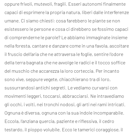
oppure frivoli, mutevoli, fragili. Esseri autonomi finalmente
capaci di esprimere la propria natura, liberi dalle interferenze
umane. Ci siamo chiesti: cosa farebbero le piante se non
esistessero le persone e cosa ci direbbero se fossimo capaci
di comprenderne le parole? Le abbiamo immaginate insieme
nella foresta, cantare e danzare come in una favola, ascoltare
il fruscio dell’aria che ne attraversa le foglie, sentire l’odore
della terra bagnata che ne avvolge le radici e il tocco soffice
del muschio che accarezza la loro corteccia. Per incanto
sono vive, seppure vegete, chiacchierano tra di loro,
sussurrandosi antichi segreti. Le vediamo curvarsi con
movimenti leggeri, toccarsi, abbracciarsi. Ne intravediamo
gli occhi, i volti, nei tronchi nodosi, gli arti nei rami intricati.
Ognuna è diversa, ognuna con la sua indole incomparabile.
Eccola, l’anziana quercia, paziente e riflessiva, il cedro
testardo, il pioppo volubile. Ecco le tamerici coraggiose, il