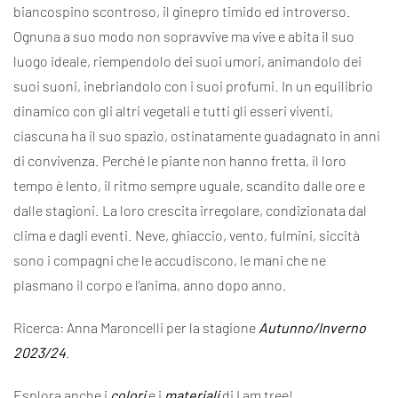
biancospino scontroso, il ginepro timido ed introverso.
Ognuna a suo modo non sopravvive ma vive e abita il suo
luogo ideale, riempendolo dei suoi umori, animandolo dei
suoi suoni, inebriandolo con i suoi profumi. In un equilibrio
dinamico con gli altri vegetali e tutti gli esseri viventi,
ciascuna ha il suo spazio, ostinatamente guadagnato in anni
di convivenza. Perché le piante non hanno fretta, il loro
tempo è lento, il ritmo sempre uguale, scandito dalle ore e
dalle stagioni. La loro crescita irregolare, condizionata dal
clima e dagli eventi. Neve, ghiaccio, vento, fulmini, siccità
sono i compagni che le accudiscono, le mani che ne
plasmano il corpo e l’anima, anno dopo anno.
Ricerca: Anna Maroncelli per la stagione
Autunno/Inverno
2023/24
.
Esplora anche i
colori
e i
materiali
di I am tree!