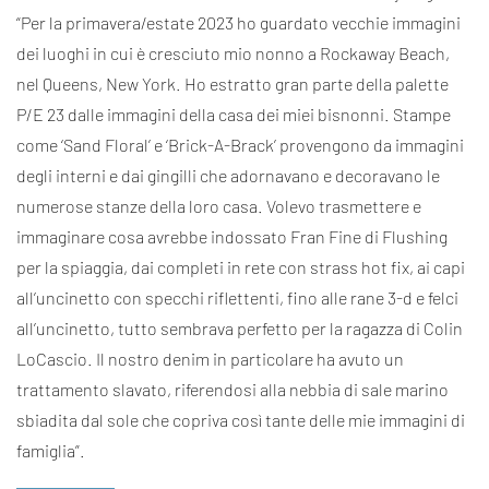
“Per la primavera/estate 2023 ho guardato vecchie immagini
dei luoghi in cui è cresciuto mio nonno a Rockaway Beach,
nel Queens, New York. Ho estratto gran parte della palette
P/E 23 dalle immagini della casa dei miei bisnonni. Stampe
come ‘Sand Floral’ e ‘Brick-A-Brack’ provengono da immagini
degli interni e dai gingilli che adornavano e decoravano le
numerose stanze della loro casa. Volevo trasmettere e
immaginare cosa avrebbe indossato Fran Fine di Flushing
per la spiaggia, dai completi in rete con strass hot fix, ai capi
all’uncinetto con specchi riflettenti, fino alle rane 3-d e felci
all’uncinetto, tutto sembrava perfetto per la ragazza di Colin
LoCascio. Il nostro denim in particolare ha avuto un
trattamento slavato, riferendosi alla nebbia di sale marino
sbiadita dal sole che copriva così tante delle mie immagini di
famiglia”.