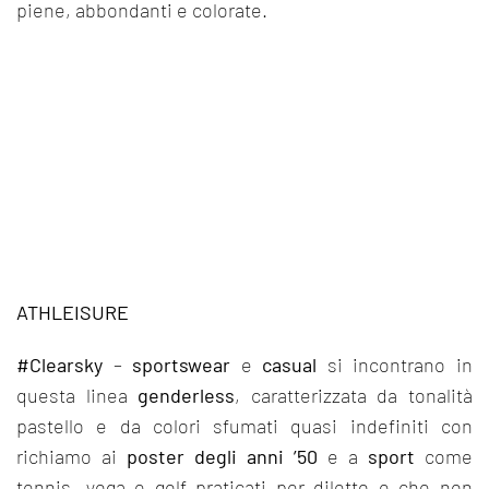
piene, abbondanti e colorate.
ATHLEISURE
#Clearsky
–
sportswear
e
casual
si incontrano in
questa linea
genderless
, caratterizzata da tonalità
pastello e da colori sfumati quasi indefiniti con
richiamo ai
poster degli anni ’50
e a
sport
come
tennis, yoga e golf praticati per diletto e che non