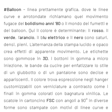
#Balloon
– linea prettamente grafica, dove le linee
curve e arrotondate richiamano quel movimento
fugace del
bolidismo anni ‘80
o il mondo dei fumetti e
dei balloon. Qui il colore è determinante: il
rosso
, il
verde
, l’
arancio
, il b
lu elettrico
e il
nero
sono saturi,
densi, pieni. L’alternanza della stampa lucido e opaco
crea effetti di apparente movimento. Le etichette
sono gommose in
3D
, i bottoni in gomma a micro
iniezione, le bande da cucire per enfatizzare lo stile
di un giubbotto o di un pantalone sono decise e
appariscenti. Il colore trova espressione negli hanger
customizzabili con verniciature a contrasto come i
finali in gomma colorati con bagnatura vinilica. Le
scatole in cartoncino
FSC
con angoli a 90° in diverse
forme sono stampate con motivi di linee curve e